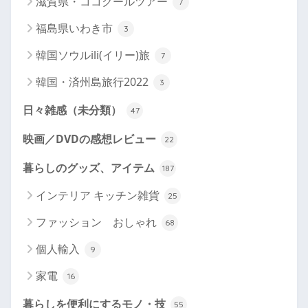
滋賀県・ココクールツアー
7
福島県いわき市
3
韓国ソウルili(イリー)旅
7
韓国・済州島旅行2022
3
日々雑感（未分類）
47
映画／DVDの感想レビュー
22
暮らしのグッズ、アイテム
187
インテリア キッチン雑貨
25
ファッション おしゃれ
68
個人輸入
9
家電
16
暮らしを便利にするモノ・技
55