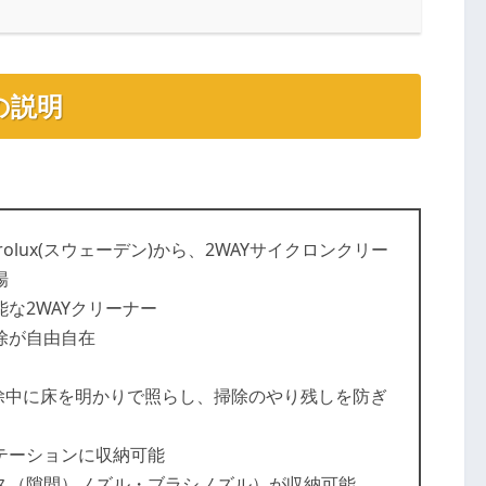
品の説明
rolux(スウェーデン)から、2WAYサイクロンクリー
場
な2WAYクリーナー
除が自由自在
掃除中に床を明かりで照らし、掃除のやり残しを防ぎ
テーションに収納可能
ス（隙間）ノズル・ブラシノズル）が収納可能