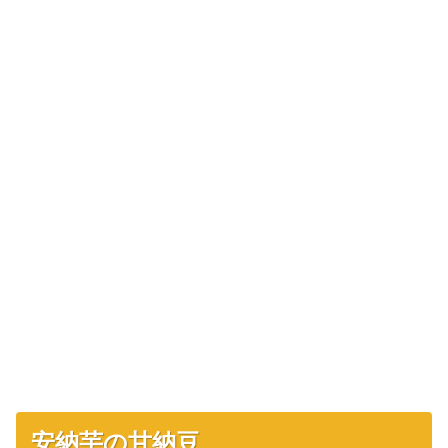
安納芋の甘納豆