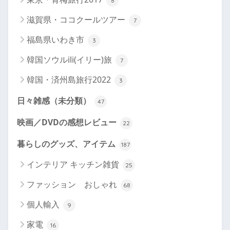
8
滋賀県・ココクールツアー
7
福島県いわき市
3
韓国ソウルili(イリー)旅
7
韓国・済州島旅行2022
3
日々雑感（未分類）
47
映画／DVDの感想レビュー
22
暮らしのグッズ、アイテム
187
インテリア キッチン雑貨
25
ファッション おしゃれ
68
個人輸入
9
家電
16