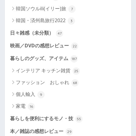
韓国ソウルili(イリー)旅
7
韓国・済州島旅行2022
3
日々雑感（未分類）
47
映画／DVDの感想レビュー
22
暮らしのグッズ、アイテム
187
インテリア キッチン雑貨
25
ファッション おしゃれ
68
個人輸入
9
家電
16
暮らしを便利にするモノ・技
55
本／雑誌の感想レビュー
29