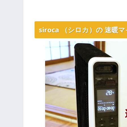
siroca （シロカ）の 速