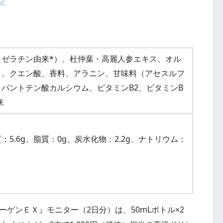
ン
ュゼラチン由来*）、杜仲葉・高麗人参エキス、オル
Ｃ、クエン酸、香料、アラニン、甘味料（アセスルフ
パントテン酸カルシウム、ビタミンB2、ビタミンB
来
質：5.6g、脂質：0g、炭水化物：2.2g、ナトリウム：
ゲンＥＸ』モニター（2日分）は、50mLボトル×2