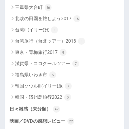
三重県大台町
16
北欧の田園を旅しよう2017
16
台湾ili(イリー)旅
8
台湾旅行（台北ツアー）2016
5
東京・青梅旅行2017
8
滋賀県・ココクールツアー
7
福島県いわき市
3
韓国ソウルili(イリー)旅
7
韓国・済州島旅行2022
3
日々雑感（未分類）
47
映画／DVDの感想レビュー
22