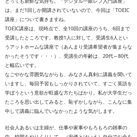
とっても新鮮な気持ち。「デジタル一眼レフ入門講座」
は、まだ1回しか開講されていないので、今回は「TOEIC
講座」について書きますね。
TOEIC講座は、現時点で、全10回の講座のうち、6回まで
受講したところです。教授1人に対して、受講生6人とい
うアットホームな講座で（あんまり受講希望者が集まらな
かったそうです・・・）、受講生の年齢は、20代～80代
と幅広いです。
なごやかな雰囲気ながらも、みなさん真剣に講義を聞いて
いますし、毎回予習もしっかりされていて、すごく英語を
学ぼうという意欲が旺盛な方たちばかり。私が大学生だっ
たころを思い出してみると、恥ずかしながら、こんなに集
中して講義に臨んでいなかったような気がします。
社会人あるいは主婦が、仕事や家事やもろもろの雑事の
中、時間をやりくりして、（安価とはいえ）自分でお金を