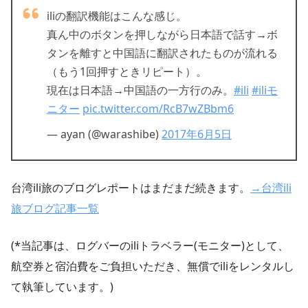
iliの翻訳機能はこんな感じ。
真ん中のボタンを押しながら日本語で話す→ボ
タンを離すと中国語に翻訳されたものが流れる
（もう1回押すときリピート）。
現在は日本語→中国語の一方行のみ。
#ili
#iliモ
ニター
pic.twitter.com/RcB7wZBbm6
— ayan (@warashibe)
2017年6月5日
台湾ili旅のブログレポートはまだまだ続きます。
→台湾ili
旅ブログ記事一覧
(*当記事は、ログバーのiliトラベラー(モニター)として、
航空券と宿泊費をご負担いただき、無償でiliをレンタルし
て執筆しています。)