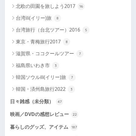
北欧の田園を旅しよう2017
16
台湾ili(イリー)旅
8
台湾旅行（台北ツアー）2016
5
東京・青梅旅行2017
8
滋賀県・ココクールツアー
7
福島県いわき市
3
韓国ソウルili(イリー)旅
7
韓国・済州島旅行2022
3
日々雑感（未分類）
47
映画／DVDの感想レビュー
22
暮らしのグッズ、アイテム
187