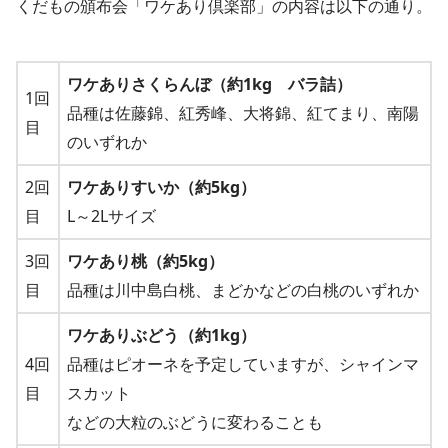
くだもの頒布会「ワケあり倶楽部」の内容は以下の通り。
ワケありさくらんぼ（約1kg バラ詰）
1回
品種は佐藤錦、紅秀峰、大将錦、紅てまり、南陽
目
のいずれか
2回
ワケありすいか（約5kg）
目
L～2Lサイズ
3回
ワケあり桃（約5kg）
目
品種は川中島白桃、まどかなどの白桃のいずれか
ワケありぶどう（約1kg）
4回
品種はピオーネを予定していますが、シャインマ
目
スカット
などの大粒のぶどうに変わることも