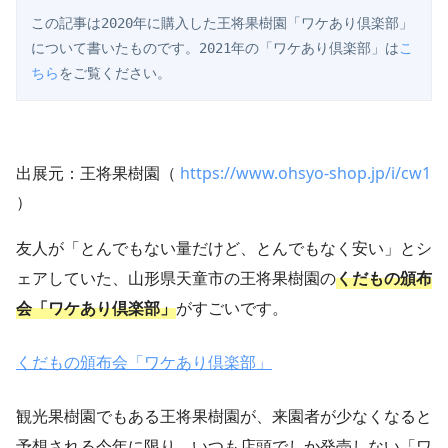
この記事は2020年に購入した王将果樹園「ワケあり倶楽部」
について書いたものです。2021年の「ワケあり倶楽部」は
こ
ちら
をご覧ください。
出展元：王将果樹園（
https://www.ohsyo-shop.jp/i/cw1
）
友人が「とんでもない量だけど、とんでもなく安い」とシ
ェアしていた、山形県天童市の王将果樹園の
くだもの頒布
会「ワケあり倶楽部」
がすごいです。
くだもの頒布会「ワケあり倶楽部」
観光果樹園でもある王将果樹園が、来園者が少なくなると
予想される今年に限り、いつも店頭でしか発売しない「ワ