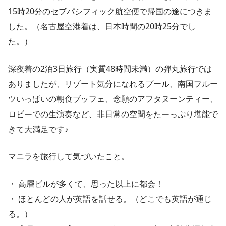
15時20分のセブパシフィック航空便で帰国の途につきま
した。（名古屋空港着は、日本時間の20時25分でし
た。）
深夜着の2泊3日旅行（実質48時間未満）の弾丸旅行では
ありましたが、リゾート気分になれるプール、南国フルー
ツいっぱいの朝食ブッフェ、念願のアフタヌーンティー、
ロビーでの生演奏など、非日常の空間をたーっぷり堪能で
きて大満足です♪
マニラを旅行して気づいたこと。
・ 高層ビルが多くて、思った以上に都会！
・ ほとんどの人が英語を話せる。（どこでも英語が通じ
る。）