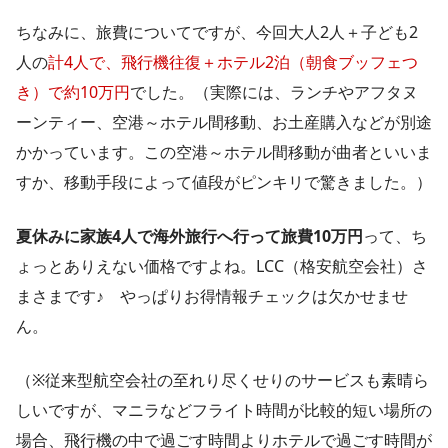
ちなみに、旅費についてですが、今回大人2人＋子ども2
人の
計4人で、飛行機往復＋ホテル2泊（朝食ブッフェつ
き）で約10万円
でした。（実際には、ランチやアフタヌ
ーンティー、空港～ホテル間移動、お土産購入などが別途
かかっています。この空港～ホテル間移動が曲者といいま
すか、移動手段によって値段がピンキリで驚きました。）
夏休みに家族4人で海外旅行へ行って旅費10万円
って、ち
ょっとありえない価格ですよね。LCC（格安航空会社）さ
まさまです♪ やっぱりお得情報チェックは欠かせませ
ん。
（※従来型航空会社の至れり尽くせりのサービスも素晴ら
しいですが、マニラなどフライト時間が比較的短い場所の
場合、飛行機の中で過ごす時間よりホテルで過ごす時間が