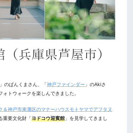
」のぱんくまさん、「
神戸ファインダー
」のAkiさ
フォトウォークを楽しんできました。
ク＆神戸市東灘区のマナーハウスモトヤマでアフタヌ
る重要文化財「
ヨドコウ迎賓館
」を見学してきまし