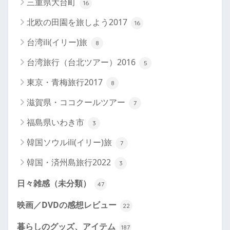
三重県大台町
16
北欧の田園を旅しよう2017
16
台湾ili(イリー)旅
8
台湾旅行（台北ツアー）2016
5
東京・青梅旅行2017
8
滋賀県・ココクールツアー
7
福島県いわき市
3
韓国ソウルili(イリー)旅
7
韓国・済州島旅行2022
3
日々雑感（未分類）
47
映画／DVDの感想レビュー
22
暮らしのグッズ、アイテム
187