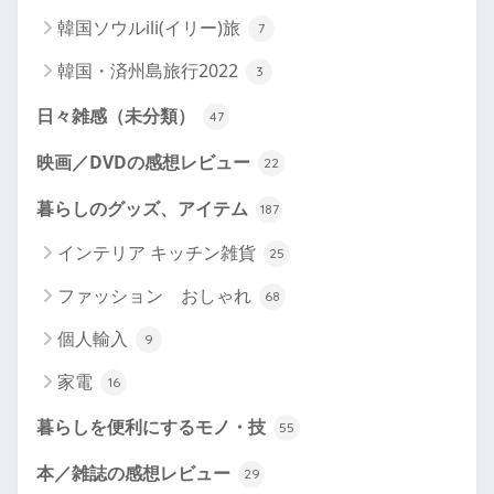
韓国ソウルili(イリー)旅
7
韓国・済州島旅行2022
3
日々雑感（未分類）
47
映画／DVDの感想レビュー
22
暮らしのグッズ、アイテム
187
インテリア キッチン雑貨
25
ファッション おしゃれ
68
個人輸入
9
家電
16
暮らしを便利にするモノ・技
55
本／雑誌の感想レビュー
29