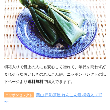
桐箱入りで目上の人にも安心して贈れて、年代を問わず好
まれそうなおいしさのれんこん餅。ニッポンセレクトの以
下ページより
送料無料
で購入できます。
葉山 日影茶屋 れんこん餅 桐箱入（12
ニッポンセレクト
本）