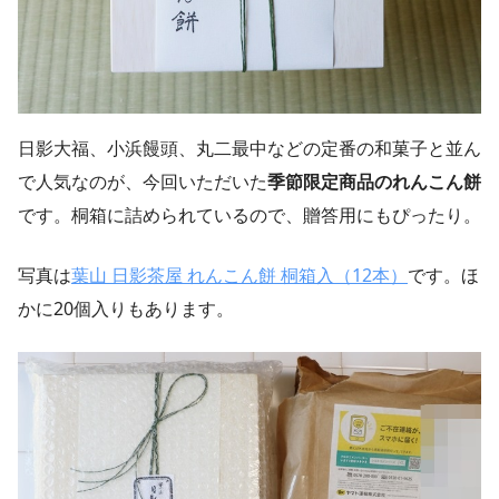
日影大福、小浜饅頭、丸二最中などの定番の和菓子と並ん
で人気なのが、今回いただいた
季節限定商品のれんこん餅
です。桐箱に詰められているので、贈答用にもぴったり。
写真は
葉山 日影茶屋 れんこん餅 桐箱入（12本）
です。ほ
かに20個入りもあります。