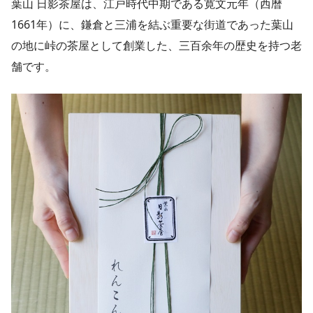
葉山 日影茶屋は、江戸時代中期である寛文元年（西暦
1661年）に、鎌倉と三浦を結ぶ重要な街道であった葉山
の地に峠の茶屋として創業した、三百余年の歴史を持つ老
舗です。