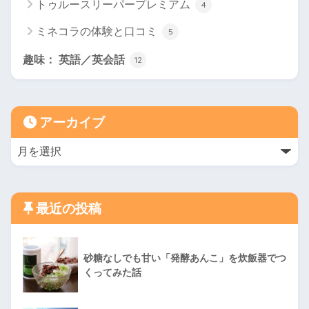
トゥルースリーパープレミアム
4
ミネコラの体験と口コミ
5
趣味： 英語／英会話
12
アーカイブ
最近の投稿
砂糖なしでも甘い「発酵あんこ」を炊飯器でつ
くってみた話