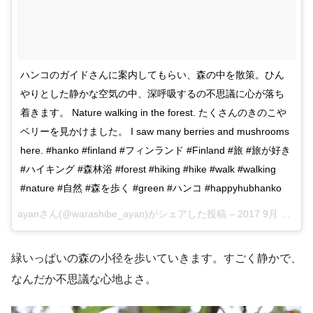
ハンコのガイドさんに案内してもらい、森の中を散策。ひん
やりとした静かな空気の中、深呼吸するの不思議に心が落ち
着きます。 Nature walking in the forest. たくさんのきのこや
ベリーを見かけました。 I saw many berries and mushrooms
here. #hanko #finland #フィンランド #Finland #旅 #旅が好き
#ハイキング #森林浴 #forest #hiking #hike #walk #walking
#nature #自然 #森を歩く #green #ハンコ #happyhubhanko
ayanさん(@warashibe_ayan)がシェアした投稿 –
2017 9月 2 12:08午前 PDT
緑いっぱいの森の小径を歩いていきます。すごく静かで、
なんだか不思議な心地よさ。