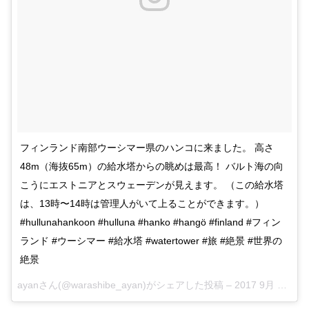
フィンランド南部ウーシマー県のハンコに来ました。 高さ
48m（海抜65m）の給水塔からの眺めは最高！ バルト海の向
こうにエストニアとスウェーデンが見えます。 （この給水塔
は、13時〜14時は管理人がいて上ることができます。）
#hullunahankoon #hulluna #hanko #hangö #finland #フィン
ランド #ウーシマー #給水塔 #watertower #旅 #絶景 #世界の
絶景
ayanさん(@warashibe_ayan)がシェアした投稿 –
2017 9月 1 7:27午前 PDT