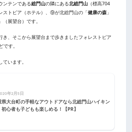
ウンテンである
総門山
の隣にある
北総門山
（標高704
レストピア（ホテル）、⑨が北総門山の「
健康の森
」
」（展望台）です。
行き、そこから展望台まで歩きましたフォレストピア
どです。
しています。
2020年2月5日
重県大台町の手軽なアウトドアなら北総門山ハイキン
 初心者も子どもも楽しめる！【PR】