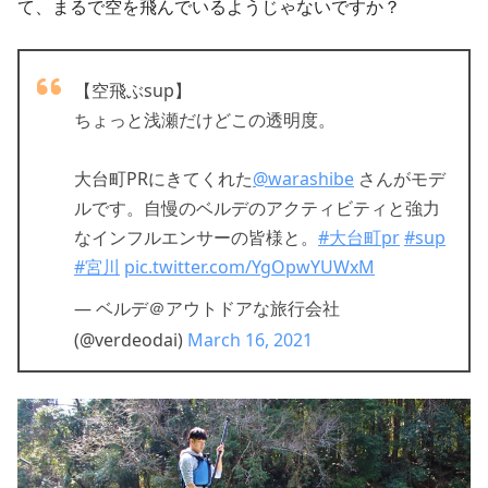
て、まるで空を飛んでいるようじゃないですか？
【空飛ぶsup】
ちょっと浅瀬だけどこの透明度。
大台町PRにきてくれた
@warashibe
さんがモデ
ルです。自慢のベルデのアクティビティと強力
なインフルエンサーの皆様と。
#大台町pr
#sup
#宮川
pic.twitter.com/YgOpwYUWxM
— ベルデ＠アウトドアな旅行会社
(@verdeodai)
March 16, 2021