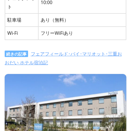
10:00
ト
駐車場
あり（無料）
Wi-Fi
フリーWiFiあり
フェアフィールド･バイ･マリオット･三重お
続きの記事
おだい ホテル宿泊記