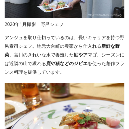
2020年1月撮影 野呂シェフ
アンジュを取り仕切っているのは、長いキャリアを持つ野
呂泰司シェフ。地元大台町の農家から仕入れる
新鮮な野
菜
、宮川のきれいな水で養殖した
鮎やアマゴ
、シーズンに
は近隣の山で獲れる
鹿や猪などのジビエ
を使った創作フラ
ンス料理を提供しています。