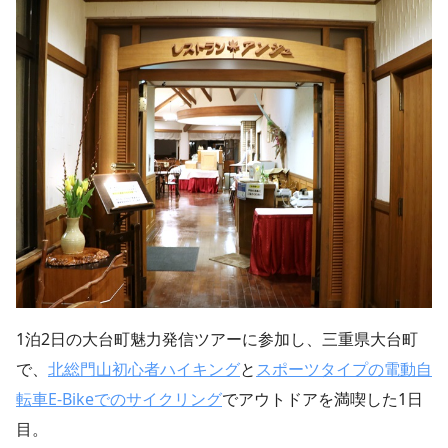
1泊2日の大台町魅力発信ツアーに参加し、三重県大台町
で、
北総門山初心者ハイキング
と
スポーツタイプの電動自
転車E-Bikeでのサイクリング
でアウトドアを満喫した1日
目。