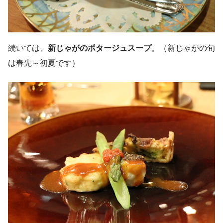
続いては、
新じゃがのポタージュスープ
。（新じゃがの旬
は春先～初夏です）